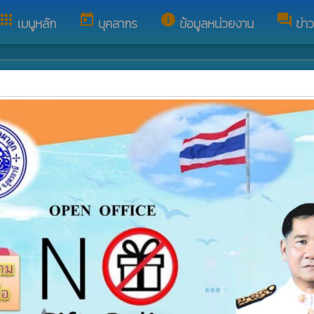
apps
today
info
forum
เมนูหลัก
บุคลากร
ข้อมูลหน่วยงาน
ข่า
สัมพันธ์
แผนการดำเนินงาน
folder
ะชาสัมพันธ์
แผนการดำเนินงานประจ
folder
ประชาสัมพันธ์
รายงานการกำกับติดตา
ประจำปี-รอบ-6-เดือน
รับสมัครงาน
folder
รายงานผลการดำเนินงา
folder
รายงานกิจการสภา
folder
รายงานผลการติดตามแ
พัฒนาท้องถิ่น
date_range
แผนพัฒนาท้องถิ่น
laptop
แผนยุทธศาสตร์
assistant_photo
แผนอัตรากำลัง