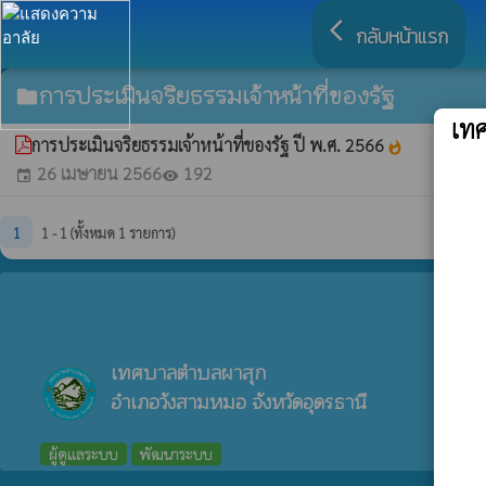
arrow_back_ios
กลับหน้าแรก
การประเมินจริยธรรมเจ้าหน้าที่ของรัฐ
folder
เท
การประเมินจริยธรรมเจ้าหน้าที่ของรัฐ ปี พ.ศ. 2566
whatshot
26 เมษายน 2566
192
event
visibility
1
1 - 1 (ทั้งหมด 1 รายการ)
เทศบาลตำบลผาสุก
อำเภอวังสามหมอ จังหวัดอุดรธานี
ผู้ดูแลระบบ
พัฒนาระบบ