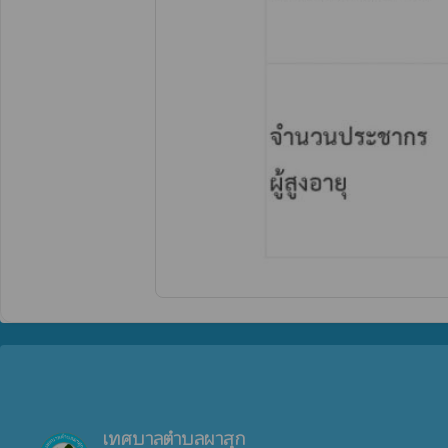
เทศบาลตำบลผาสุก