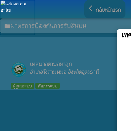
arrow_back_ios
กลับหน้าแรก
มาตรการป้องกันการรับสินบน
folder
เท
เทศบาลตำบลผาสุก
อำเภอวังสามหมอ จังหวัดอุดรธานี
ผู้ดูแลระบบ
พัฒนาระบบ