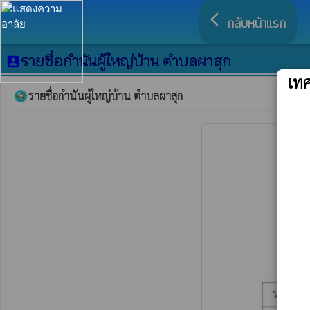
arrow_back_ios
กลับหน้าแรก
รายชื่อกำนันผู้ใหญ่บ้าน ตำบลผาสุก
account_box
เท
รายชื่อกำนันผู้ใหญ่บ้าน ตำบลผาสุก