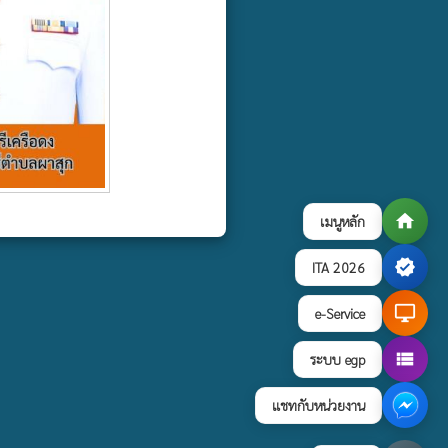
home
เมนูหลัก
verified
ITA 2026
desktop_windows
e-Service
view_list
ระบบ egp
แชทกับหน่วยงาน