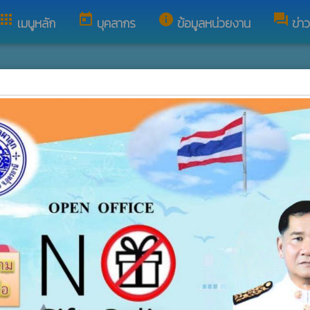
apps
today
info
forum
เมนูหลัก
บุคลากร
ข้อมูลหน่วยงาน
ข่า
่ไปรษณีย์อิเล็กทรอนิกส์กลาง (อีเมลกลาง) :
saraban@p
อีเมลกลาง : sa
โทรศัพท์ : 042
รธานี
public
 :
www.ts-local.com
นโยบายเว็บไซต์
นโย