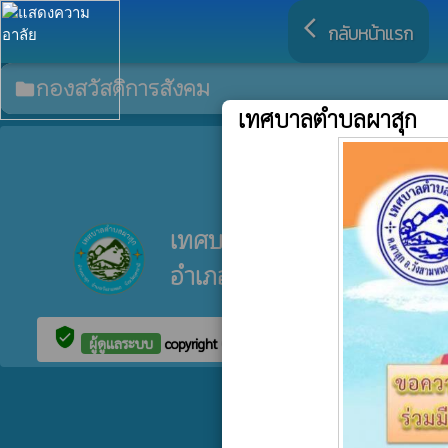
arrow_back_ios
กลับหน้าแรก
กองสวัสดิการสังคม
folder
เทศบาลตำบลผาสุก
ที่อยู
เทศบาลตำบลผาสุก
อำเภอวังสามหมอ จังหวัดอุด
verified_user
ผู้ดูแลระบบ
copyright © 2025
เทศบาลตำบลผาสุก
พัฒนาระบบ