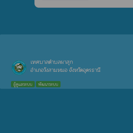
แสดงผลการดำเนินการเพื่อส่งเสริมคุณธรรมและความ
น้อยประกอบด้วย
(1) มาตรการ/โครงการ/กิจกรรม (2) ขั้นตอนหรือวิธีการปฏ
(3) ช่วงระยะเวลา (4) ผู้รับผิดชอบ
(5) ผลการดำเนินการ (output) (6) ผลลัพธ์หรือผลสัมฤ
เทศบาลตำบลผาสุก
อำเภอวังสามหมอ จังหวัดอุดรธานี
ผู้ดูแลระบบ
พัฒนาระบบ