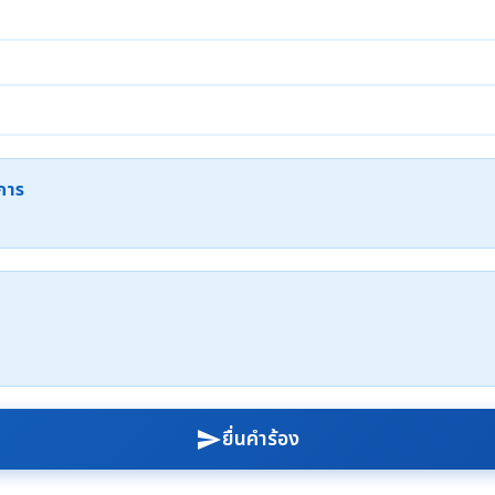
ะการ
ยื่นคำร้อง
send