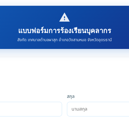
report_problem
แบบฟอร์มการร้องเรียนบุคลากร
สังกัด เทศบาลตำบลผาสุก อำเภอวังสามหมอ จังหวัดอุดรธานี
สกุล