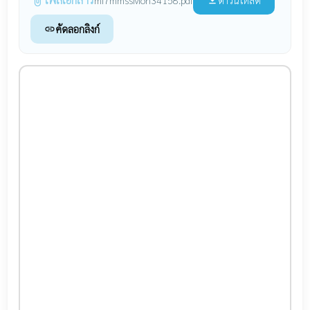
attach_file
file_download
คัดลอกลิงก์
link