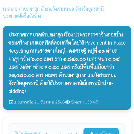
เทศบาลตำบลผาสุก
อำเภอวังสามหมอ จังหวัดอุดรธานี
›
ประกาศจัดซื้อจัดจ้าง
ประกาศเทศบาลตำบลผาสุก เรื่อง ประกวดราคาจ้างก่อสร้าง
ซ่อมสร้างถนนแอสฟัลต์คอนกรีต โดยวิธี Pavement In-Place
Recycling ถนนสายดานใหญ่ - ดงเศรษฐี หมู่ที่ ๑๑ ตำบล
ผาสุก กว้าง ๖.๐๐ เมตร ยาว ๑,๘๔๐.๐๐ เมตร หนา ๐.๐๔
เมตร ไหล่ทางข้างละ ๐.๕๐ เมตร หรือมีพื้นที่ไม่น้อยกว่า
๑๒,๘๘๐.๐๐ ตารางเมตร ตำบลผาสุก อำเภอวังสามหมอ
จังหวัดอุดรธานี ด้วยวิธีประกวดราคาอิเล็กทรอนิกส์ (e-
bidding)
เผยแพร่เมื่อ 21 ธันวาคม 2568
เปิดอ่าน 130 ครั้ง
event
visibility
ไฟล์เอกสาร
ดาวน์โหลด
mi7mmssMon34158.pdf