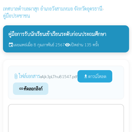
เทศบาลตำบลผาสุก
อำเภอวังสามหมอ จังหวัดอุดรธานี
›
คู่มือประชาชน
คู่มือการรับนักเรียนเข้าเรียนระดับก่อนประถมศึกษา
เผยแพร่เมื่อ 8 กุมภาพันธ์ 2567
เปิดอ่าน 135 ครั้ง
event
visibility
ไฟล์เอกสาร
attach_file
ดาวน์โหลด
eAjk3pLThu81547.pdf
file_download
คัดลอกลิงก์
link