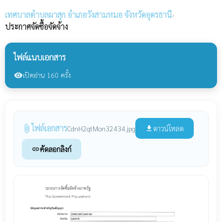
เทศบาลตำบลผาสุก
อำเภอวังสามหมอ จังหวัดอุดรธานี
›
ประกาศจัดซื้อจัดจ้าง
ไฟล์แนบเอกสาร
เปิดอ่าน 160 ครั้ง
visibility
ไฟล์เอกสาร
attach_file
ดาวน์โหลด
CdnH2qtMon32434.jpg
file_download
คัดลอกลิงก์
link