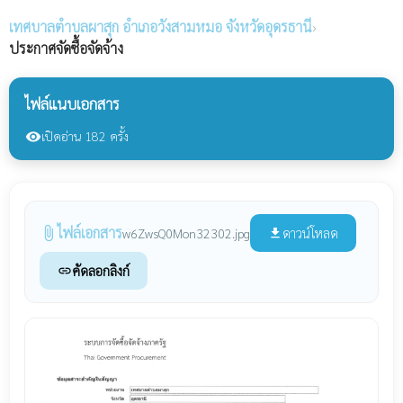
เทศบาลตำบลผาสุก
อำเภอวังสามหมอ จังหวัดอุดรธานี
›
ประกาศจัดซื้อจัดจ้าง
ไฟล์แนบเอกสาร
เปิดอ่าน 182 ครั้ง
visibility
ไฟล์เอกสาร
attach_file
ดาวน์โหลด
w6ZwsQ0Mon32302.jpg
file_download
คัดลอกลิงก์
link