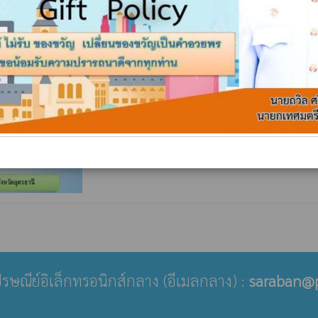
่ไปรษณีย์อิเล็กทรอนิกส์กลาง (อีเมลกลาง) :
saraban@p