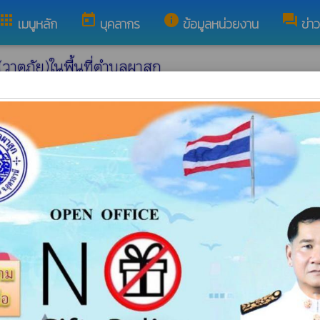
apps
today
info
forum
เมนูหลัก
บุคลากร
ข้อมูลหน่วยงาน
ข่า
(วาตภัย)ในพื้นที่ตำบลผาสุก
้นที่ตำบลผาสุก
admin
person